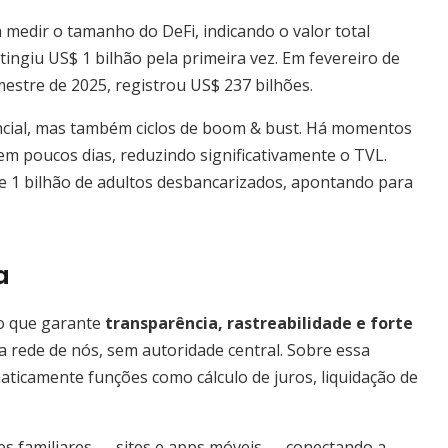
a medir o tamanho do DeFi, indicando o valor total
ingiu US$ 1 bilhão pela primeira vez. Em fevereiro de
imestre de 2025, registrou US$ 237 bilhões.
cial, mas também ciclos de boom & bust. Há momentos
em poucos dias, reduzindo significativamente o TVL.
de 1 bilhão de adultos desbancarizados, apontando para
a
do que garante
transparência, rastreabilidade e forte
a rede de nós, sem autoridade central. Sobre essa
aticamente funções como cálculo de juros, liquidação de
ces familiares — sites e apps móveis — conectando a