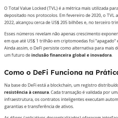
O Total Value Locked (TVL) é a métrica mais utilizada par
depositado nos protocolos. Em fevereiro de 2020, o TVL at
2022, alcançou cerca de US$ 205 bilhões e, no terceiro tr
Esses números revelam não apenas crescimento exponen
em que até US$ 1 trilhão em criptomoedas foi "apagado" 
Ainda assim, o DeFi persiste como alternativa para mais 
um futuro de
inclusão financeira global e inovadora
.
Como o DeFi Funciona na Prátic
Na base do DeFi está a blockchain, um registro distribuí
resistência à censura
. Cada transação é validada por um
infraestrutura, os contratos inteligentes executam autom
garantias e transferência de ativos.
As dApps (aplicativos descentralizados) oferecem interfa