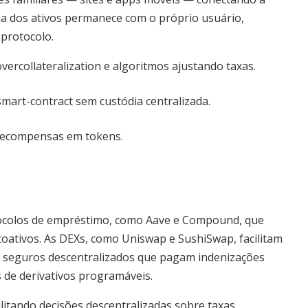
dia dos ativos permanece com o próprio usuário,
protocolo.
ercollateralization e algoritmos ajustando taxas.
mart-contract sem custódia centralizada.
 recompensas em tokens.
tocolos de empréstimo, como Aave e Compound, que
oativos. As DEXs, como Uniswap e SushiSwap, facilitam
em seguros descentralizados que pagam indenizações
s de derivativos programáveis.
itando decisões descentralizadas sobre taxas,