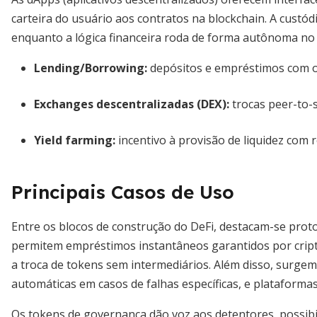
carteira do usuário aos contratos na blockchain. A custó
enquanto a lógica financeira roda de forma autônoma no 
Lending/Borrowing:
depósitos e empréstimos com ov
Exchanges descentralizadas (DEX):
trocas peer-to-s
Yield farming:
incentivo à provisão de liquidez com
Principais Casos de Uso
Entre os blocos de construção do DeFi, destacam-se pro
permitem empréstimos instantâneos garantidos por cript
a troca de tokens sem intermediários. Além disso, surg
automáticas em casos de falhas específicas, e plataforma
Os tokens de governança dão voz aos detentores, possibil