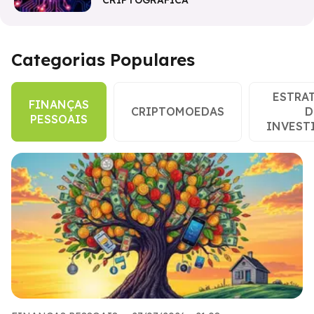
CRIPTOGRÁFICA
Categorias Populares
ESTRA
FINANÇAS
CRIPTOMOEDAS
D
PESSOAIS
INVEST