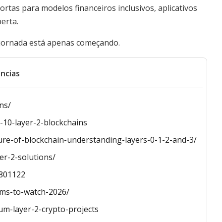
rtas para modelos financeiros inclusivos, aplicativos
erta.
a jornada está apenas começando.
ncias
ns/
-10-layer-2-blockchains
ture-of-blockchain-understanding-layers-0-1-2-and-3/
er-2-solutions/
0801122
ems-to-watch-2026/
um-layer-2-crypto-projects