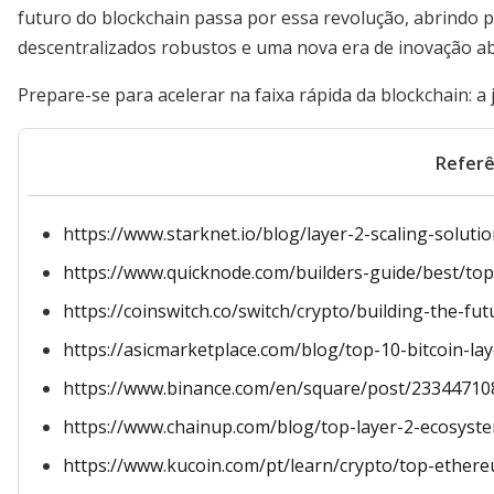
futuro do blockchain passa por essa revolução, abrindo po
descentralizados robustos e uma nova era de inovação ab
Prepare-se para acelerar na faixa rápida da blockchain: 
Referê
https://www.starknet.io/blog/layer-2-scaling-solutio
https://www.quicknode.com/builders-guide/best/top
https://coinswitch.co/switch/crypto/building-the-fu
https://asicmarketplace.com/blog/top-10-bitcoin-lay
https://www.binance.com/en/square/post/2334471
https://www.chainup.com/blog/top-layer-2-ecosyst
https://www.kucoin.com/pt/learn/crypto/top-ethere