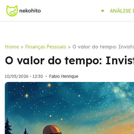
ANÁLISE
Home
Finanças Pessoais
>
>
O valor do tempo: Invist
O valor do tempo: Invi
Fabio Henrique
10/05/2026 - 12:30
•