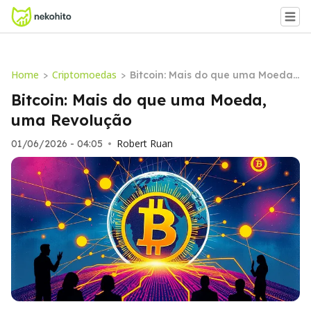
Home
Criptomoedas
>
>
Bitcoin: Mais do que uma Moeda,
uma Revolução
Bitcoin: Mais do que uma Moeda,
uma Revolução
Robert Ruan
01/06/2026 - 04:05
•