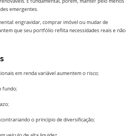
 renováveis. É fundamental, porém, manter pelo menos
dades emergentes.
amental: engravidar, comprar imóvel ou mudar de
ntem que seu portfólio reflita necessidades reais e não
s
onais em renda variável aumentem o risco;
 fundo;
azo;
ontrariando o princípio de diversificação;
 veículo de alta liquidez.