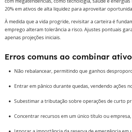
com megatendências, como tecnologia, saúde e energias
20% em ativos de alta liquidez para aproveitar oportuni
À medida que a vida progride, revisitar a carteira é fund
emprego alteram tolerância a risco. Ajustes pontuais gara
apenas projeções iniciais.
Erros comuns ao combinar ativo
Não rebalancear, permitindo que ganhos desproporci
Entrar em pânico durante quedas, vendendo ações no
Subestimar a tributação sobre operações de curto pr
Concentrar recursos em um único título ou empresa, c
Ignorar a importância da reserva de emergência em um