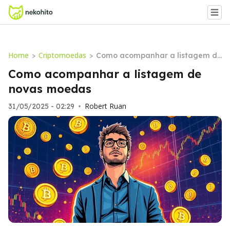
Home
Criptomoedas
>
>
Como acompanhar a listagem de
novas moedas
Como acompanhar a listagem de
novas moedas
Robert Ruan
31/05/2025 - 02:29
•