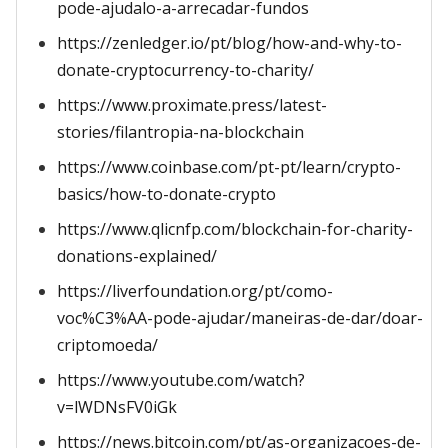
pode-ajudalo-a-arrecadar-fundos
https://zenledger.io/pt/blog/how-and-why-to-
donate-cryptocurrency-to-charity/
https://www.proximate.press/latest-
stories/filantropia-na-blockchain
https://www.coinbase.com/pt-pt/learn/crypto-
basics/how-to-donate-crypto
https://www.qlicnfp.com/blockchain-for-charity-
donations-explained/
https://liverfoundation.org/pt/como-
voc%C3%AA-pode-ajudar/maneiras-de-dar/doar-
criptomoeda/
https://www.youtube.com/watch?
v=lWDNsFV0iGk
https://news.bitcoin.com/pt/as-organizacoes-de-