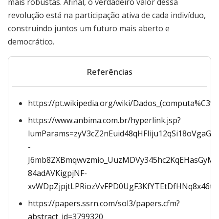
mais robustas. Afinal, o verdadeiro valor dessa
revolução está na participação ativa de cada indivíduo,
construindo juntos um futuro mais aberto e
democrático.
Referências
https://pt.wikipedia.org/wiki/Dados_(computa%C
https://www.anbima.com.br/hyperlink.jsp?
lumParams=zyV3cZ2nEuid48qHFIiju12qSi18oVgaGdC
-
J6mb8ZXBmqwvzmio_UuzMDVy345hc2KqEHasGyM7k
84adAVKigpjNF-
xvWDpZjpjtLPRiozVvFPD0UgF3KfYTEtDfHNq8x46t
https://papers.ssrn.com/sol3/papers.cfm?
abstract_id=3799320