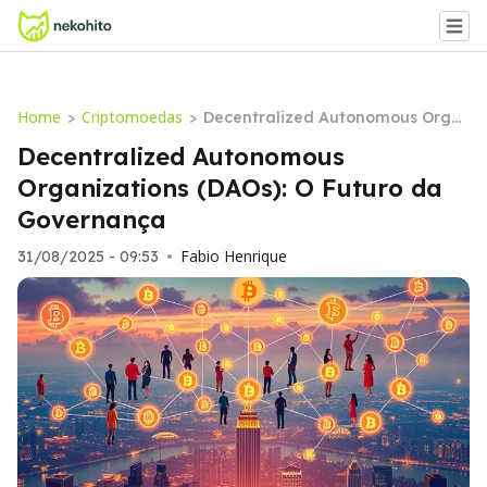
Home
Criptomoedas
>
>
Decentralized Autonomous Orga
nizations (DAOs): O Futuro da Gov
Decentralized Autonomous
ernança
Organizations (DAOs): O Futuro da
Governança
Fabio Henrique
31/08/2025 - 09:53
•