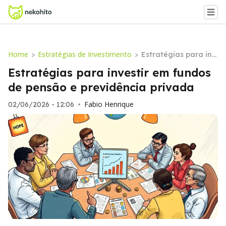
Home
Estratégias de Investimento
>
>
Estratégias para inv
estir em fundos de p
Estratégias para investir em fundos
ensão e previdência
de pensão e previdência privada
privada
Fabio Henrique
02/06/2026 - 12:06
•