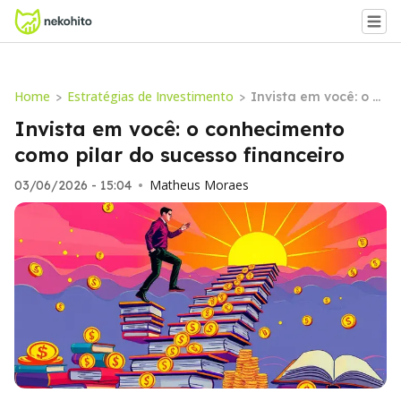
Home
Estratégias de Investimento
>
>
Invista em você: o c
onhecimento como p
Invista em você: o conhecimento
ilar do sucesso finan
como pilar do sucesso financeiro
ceiro
Matheus Moraes
03/06/2026 - 15:04
•