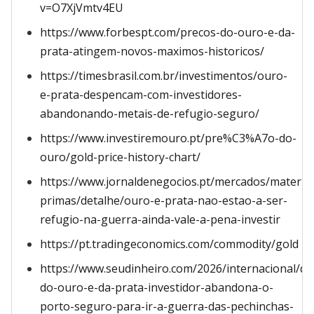
v=O7XjVmtv4EU
https://www.forbespt.com/precos-do-ouro-e-da-
prata-atingem-novos-maximos-historicos/
https://timesbrasil.com.br/investimentos/ouro-
e-prata-despencam-com-investidores-
abandonando-metais-de-refugio-seguro/
https://www.investiremouro.pt/pre%C3%A7o-do-
ouro/gold-price-history-chart/
https://www.jornaldenegocios.pt/mercados/materia
primas/detalhe/ouro-e-prata-nao-estao-a-ser-
refugio-na-guerra-ainda-vale-a-pena-investir
https://pt.tradingeconomics.com/commodity/gold
https://www.seudinheiro.com/2026/internacional/d
do-ouro-e-da-prata-investidor-abandona-o-
porto-seguro-para-ir-a-guerra-das-pechinchas-