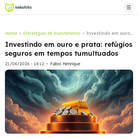
Home
Estratégias de Investimento
>
>
Investindo em ouro
e prata: refúgios seg
Investindo em ouro e prata: refúgios
uros em tempos tum
seguros em tempos tumultuados
ultuados
Fabio Henrique
21/04/2026 - 14:12
•