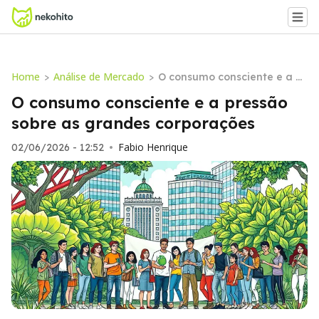
Home
Análise de Mercado
>
>
O consumo consciente e a pr
essão sobre as grandes corp
O consumo consciente e a pressão
orações
sobre as grandes corporações
Fabio Henrique
02/06/2026 - 12:52
•