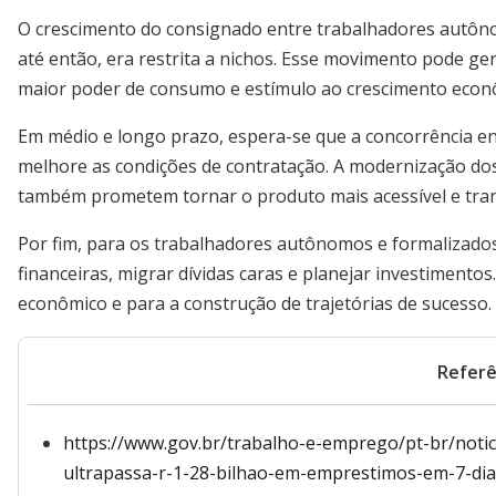
O crescimento do consignado entre trabalhadores autôno
até então, era restrita a nichos. Esse movimento pode gera
maior poder de consumo e estímulo ao crescimento econ
Em médio e longo prazo, espera-se que a concorrência ent
melhore as condições de contratação. A modernização dos
também prometem tornar o produto mais acessível e tra
Por fim, para os trabalhadores autônomos e formalizado
financeiras, migrar dívidas caras e planejar investiment
econômico e para a construção de trajetórias de sucesso.
Referê
https://www.gov.br/trabalho-e-emprego/pt-br/noti
ultrapassa-r-1-28-bilhao-em-emprestimos-em-7-di