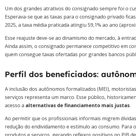
Um dos grandes atrativos do consignado sempre foi o cus
Esperava-se que as taxas para o consignado privado fica
2025, a taxa média praticada atingiu 59,1% ao ano (apro
Esse reajuste deve-se ao dinamismo do mercado, à entrada
Ainda assim, o consignado permanece competitivo em com
quem consegue taxas ofertadas por grandes bancos públic
Perfil dos beneficiados: autôno
A inclusão dos autônomos formalizados (MEI), motoristas
serviços representa um marco. Esse público, historicamen
acesso a
alternativas de financiamento mais justas
.
Ao permitir que os profissionais informais migrem dívida
redução do endividamento e estímulo ao consumo. Para o
produtos e serviços, gerando reflexos positivos no PIB de