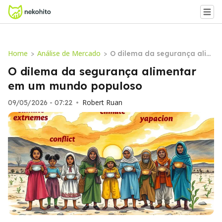
Home
Análise de Mercado
>
>
O dilema da segurança alim
entar em um mundo populos
O dilema da segurança alimentar
o
em um mundo populoso
Robert Ruan
09/05/2026 - 07:22
•