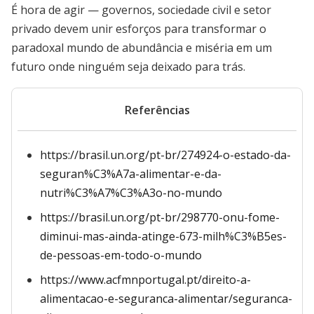
É hora de agir — governos, sociedade civil e setor
privado devem unir esforços para transformar o
paradoxal mundo de abundância e miséria em um
futuro onde ninguém seja deixado para trás.
Referências
https://brasil.un.org/pt-br/274924-o-estado-da-
seguran%C3%A7a-alimentar-e-da-
nutri%C3%A7%C3%A3o-no-mundo
https://brasil.un.org/pt-br/298770-onu-fome-
diminui-mas-ainda-atinge-673-milh%C3%B5es-
de-pessoas-em-todo-o-mundo
https://www.acfmnportugal.pt/direito-a-
alimentacao-e-seguranca-alimentar/seguranca-