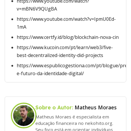
https://www.youtube.com/watch?
v=mBN6V9QUgBA
https://www.youtube.com/watch?v=IpmU0Ed-
1mA
https://www.certfy.id/blog/blockchain-nova-cin
https://www.kucoin.com/pt/learn/web3/five-
best-decentralized-identity-did-projects
https://www.espublicogestiona.com/pt/blogue/pres
e-futuro-da-identidade-digital/
Matheus Moraes
Sobre o Autor:
Matheus Moraes é especialista em
educação financeira no nekohito.org.
Seu foco está em orientar indivíduos