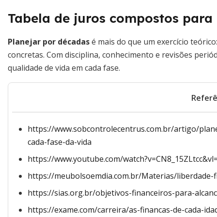
Tabela de juros compostos para 
Planejar por décadas
é mais do que um exercício teóric
concretas. Com disciplina, conhecimento e revisões perió
qualidade de vida em cada fase.
Referê
https://www.sobcontrolecentrus.com.br/artigo/plan
cada-fase-da-vida
https://www.youtube.com/watch?v=CN8_15ZLtcc&vl
https://meubolsoemdia.com.br/Materias/liberdade-f
https://sias.org.br/objetivos-financeiros-para-alcan
https://exame.com/carreira/as-financas-de-cada-ida