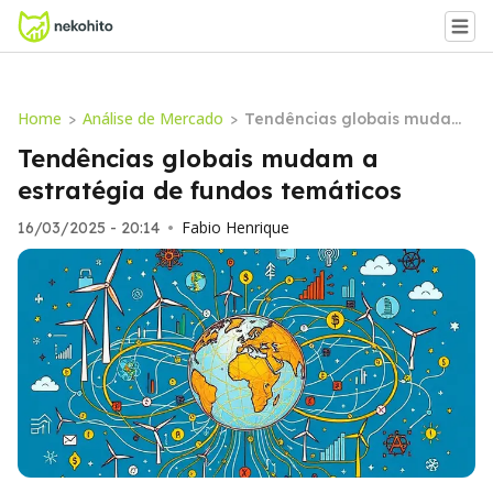
Home
Análise de Mercado
>
>
Tendências globais mudam
a estratégia de fundos tem
Tendências globais mudam a
áticos
estratégia de fundos temáticos
Fabio Henrique
16/03/2025 - 20:14
•