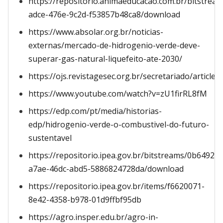
https://repositorio.animaeducacao.com.br/bitstrea
adce-476e-9c2d-f53857b48ca8/download
https://www.absolar.org.br/noticias-
externas/mercado-de-hidrogenio-verde-deve-
superar-gas-natural-liquefeito-ate-2030/
https://ojs.revistagesec.org.br/secretariado/article/
https://www.youtube.com/watch?v=zU1firRL8fM
https://edp.com/pt/media/historias-
edp/hidrogenio-verde-o-combustivel-do-futuro-
sustentavel
https://repositorio.ipea.gov.br/bitstreams/0b64926d
a7ae-46dc-abd5-5886824728da/download
https://repositorio.ipea.gov.br/items/f6620071-
8e42-4358-b978-01d9ffbf95db
https://agro.insper.edu.br/agro-in-