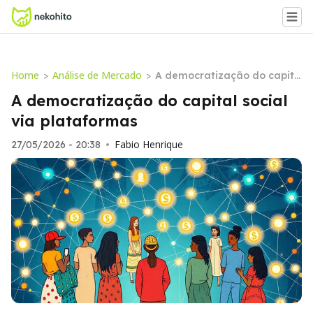
Home
Análise de Mercado
>
>
A democratização do capita
l social via plataformas
A democratização do capital social
via plataformas
Fabio Henrique
27/05/2026 - 20:38
•