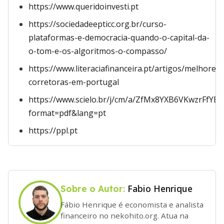
https://www.queridoinvesti.pt
https://sociedadeepticc.org.br/curso-
plataformas-e-democracia-quando-o-capital-da-
o-tom-e-os-algoritmos-o-compasso/
https://www.literaciafinanceira.pt/artigos/melhores-
corretoras-em-portugal
https://www.scielo.br/j/cm/a/ZfMx8YXB6VKwzrFfYBV
format=pdf&lang=pt
https://ppl.pt
Fabio Henrique
Sobre o Autor:
Fábio Henrique é economista e analista
financeiro no nekohito.org. Atua na