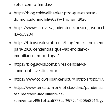
setor-com-o-fim-das/
https://blog.coldwellbanker.pt/o-que-esperar-
do-mercado-imobili%C3%A1rio-em-2026
https://www.secovirsagademi.com.br/artigosnoticia
ID=538284
https://tricosrealestate.com/blog/empreendimentos
para-2026-tendencias-que-vao-moldar-o-
imobiliario-em-portugal/
https://blog.advisi.com.br/residencial-vs-
comercial-investimento/
https://www.coldwellbankerluxury.pt/pt/artigo/1734
https://www.terra.com.br/noticias/dino/pandemia-
faz-mercado-imobiliario-se-
reinventar,4951bfcca6778acf9577c440056891fbyykw