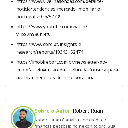
https://www.vivernasondas.com/detalhe-
noticia/tendencias-mercado-imobiliario-
portugal-2026/57709
https://www.youtube.com/watch?
v=bS7n986hNt0
https://www.cbre.pt/insights-e-
research/reports/19343152474
https://imobireport.com.br/newsletter-do-
imobi/a-reinvencao-da-coelho-da-fonseca-para-
acelerar-negocios-de-incorporacao/
Robert Ruan
Sobre o Autor:
Robert Ruan é analista de crédito e
finanças pessoais no nekohito.org. Sua