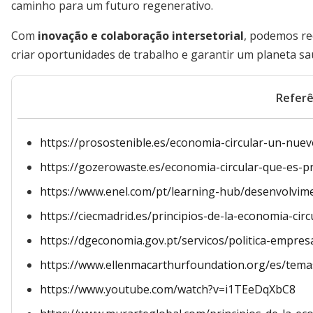
caminho para um futuro regenerativo.
Com
inovação e colaboração intersetorial
, podemos red
criar oportunidades de trabalho e garantir um planeta s
Referê
https://prosostenible.es/economia-circular-un-nue
https://gozerowaste.es/economia-circular-que-es-pr
https://www.enel.com/pt/learning-hub/desenvolvime
https://ciecmadrid.es/principios-de-la-economia-circ
https://dgeconomia.gov.pt/servicos/politica-empresa
https://www.ellenmacarthurfoundation.org/es/temas
https://www.youtube.com/watch?v=i1TEeDqXbC8