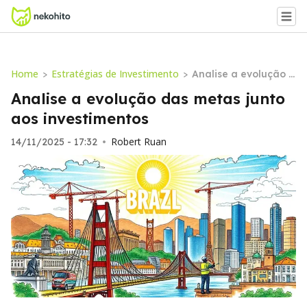
Home
Estratégias de Investimento
>
>
Analise a evolução d
as metas junto aos i
Analise a evolução das metas junto
nvestimentos
aos investimentos
Robert Ruan
14/11/2025 - 17:32
•