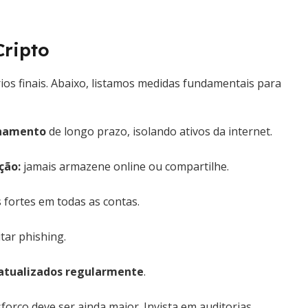
ripto
ios finais. Abaixo, listamos medidas fundamentais para
zenamento
de longo prazo, isolando ativos da internet.
ação
:
jamais armazene online ou compartilhe.
s fortes em todas as contas.
tar phishing.
atualizados regularmente
.
forço deve ser ainda maior. Invista em auditorias