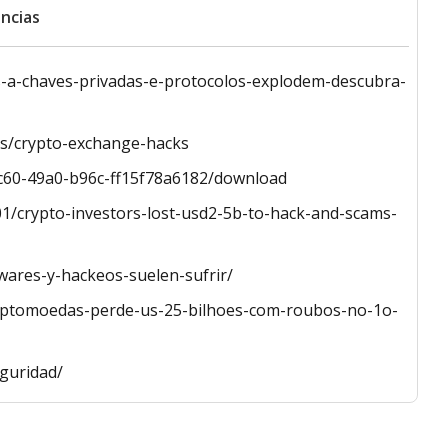
ncias
s-a-chaves-privadas-e-protocolos-explodem-descubra-
ts/crypto-exchange-hacks
4c60-49a0-b96c-ff15f78a6182/download
1/crypto-investors-lost-usd2-5b-to-hack-and-scams-
wares-y-hackeos-suelen-sufrir/
iptomoedas-perde-us-25-bilhoes-com-roubos-no-1o-
guridad/