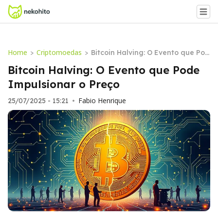
Home
Criptomoedas
>
>
Bitcoin Halving: O Evento que Pod
e Impulsionar o Preço
Bitcoin Halving: O Evento que Pode
Impulsionar o Preço
Fabio Henrique
25/07/2025 - 15:21
•