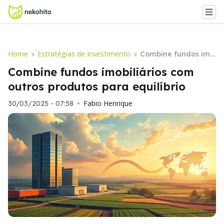
Home
Estratégias de Investimento
>
>
Combine fundos imo
biliários com outros
Combine fundos imobiliários com
produtos para equilí
outros produtos para equilíbrio
brio
Fabio Henrique
30/03/2025 - 07:58
•