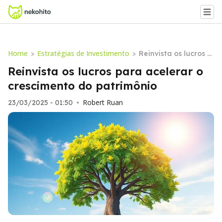
Home
Estratégias de Investimento
>
>
Reinvista os lucros p
ara acelerar o cresci
Reinvista os lucros para acelerar o
mento do patrimôni
crescimento do patrimônio
o
Robert Ruan
23/03/2025 - 01:50
•