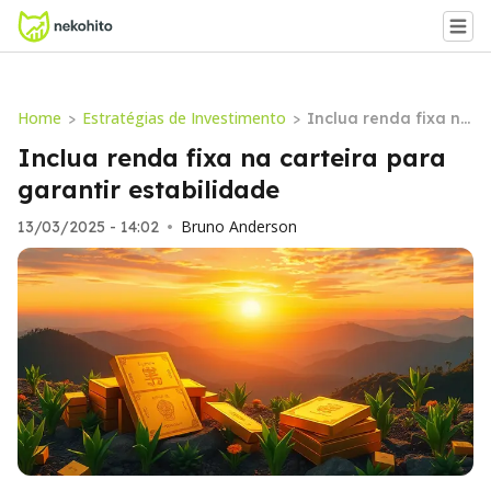
Home
Estratégias de Investimento
>
>
Inclua renda fixa na
carteira para garan
Inclua renda fixa na carteira para
tir estabilidade
garantir estabilidade
Bruno Anderson
13/03/2025 - 14:02
•