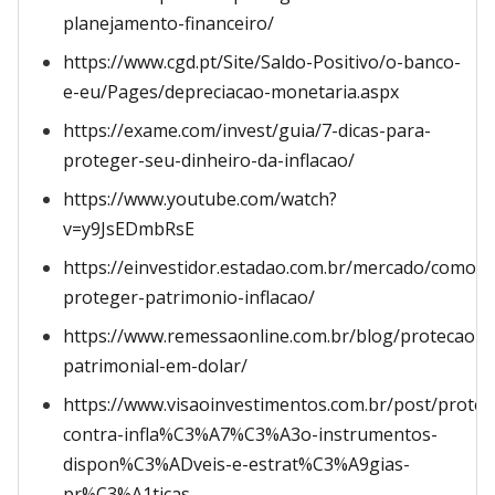
planejamento-financeiro/
https://www.cgd.pt/Site/Saldo-Positivo/o-banco-
e-eu/Pages/depreciacao-monetaria.aspx
https://exame.com/invest/guia/7-dicas-para-
proteger-seu-dinheiro-da-inflacao/
https://www.youtube.com/watch?
v=y9JsEDmbRsE
https://einvestidor.estadao.com.br/mercado/como-
proteger-patrimonio-inflacao/
https://www.remessaonline.com.br/blog/protecao-
patrimonial-em-dolar/
https://www.visaoinvestimentos.com.br/post/pro
contra-infla%C3%A7%C3%A3o-instrumentos-
dispon%C3%ADveis-e-estrat%C3%A9gias-
pr%C3%A1ticas