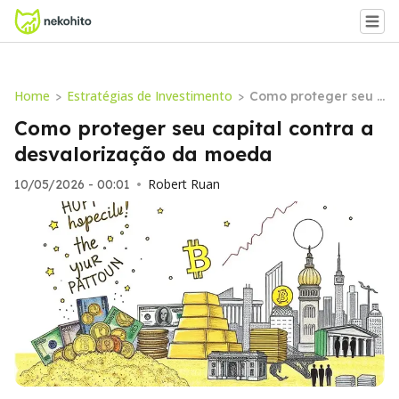
Home
Estratégias de Investimento
>
>
Como proteger seu c
apital contra a desv
Como proteger seu capital contra a
alorização da moed
desvalorização da moeda
a
Robert Ruan
10/05/2026 - 00:01
•