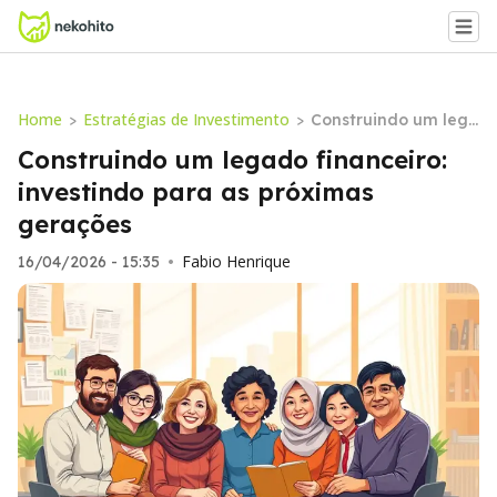
Home
Estratégias de Investimento
>
>
Construindo um lega
do financeiro: investi
Construindo um legado financeiro:
ndo para as próxima
investindo para as próximas
s gerações
gerações
Fabio Henrique
16/04/2026 - 15:35
•