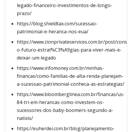
legado-financeiro-investimentos-de-longo-
prazo/
https://blog.shieldtax.com/sucessao-
patrimonial-e-heranca-nos-eua/
https://www.zionprivateservices.com.br/post/constr
o-futuro-estrat%C3%A9gias-para-viver-mais-e-
deixar-um-legado
https://www.infomoney.com.br/minhas-
financas/como-familias-de-alta-renda-planejam-
a-sucessao-patrimonial-conheca-as-estrategias/
https://www.bloomberglinea.com.br/financas/us-
84-tri-em-herancas-como-investem-os-
sucessores-dos-baby-boomers-segundo-a-
natixis/
https://euherdei.com.br/blog/planejamento-