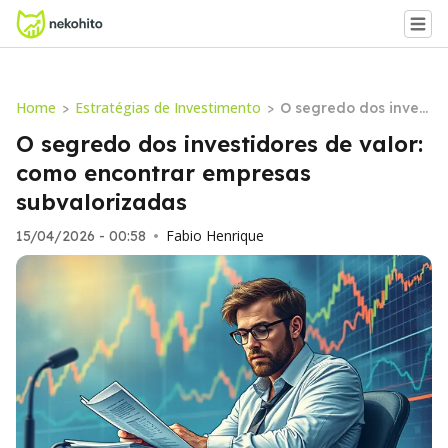
Home
Estratégias de Investimento
>
>
O segredo dos invest
idores de valor: com
O segredo dos investidores de valor:
o encontrar empres
como encontrar empresas
as subvalorizadas
subvalorizadas
Fabio Henrique
15/04/2026 - 00:58
•