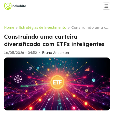
Home
Estratégias de Investimento
>
>
Construindo uma ca
rteira diversificada
Construindo uma carteira
com ETFs inteligente
diversificada com ETFs inteligentes
s
Bruno Anderson
16/05/2026 - 04:32
•