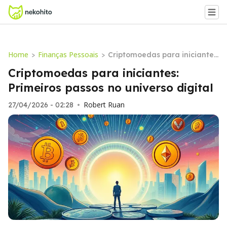
Home
Finanças Pessoais
>
>
Criptomoedas para iniciantes:
Primeiros passos no universo
Criptomoedas para iniciantes:
digital
Primeiros passos no universo digital
Robert Ruan
27/04/2026 - 02:28
•