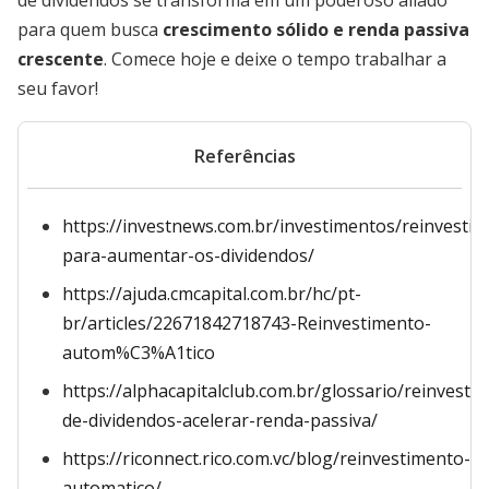
de dividendos se transforma em um poderoso aliado
para quem busca
crescimento sólido e renda passiva
crescente
. Comece hoje e deixe o tempo trabalhar a
seu favor!
Referências
https://investnews.com.br/investimentos/reinvestir-
para-aumentar-os-dividendos/
https://ajuda.cmcapital.com.br/hc/pt-
br/articles/22671842718743-Reinvestimento-
autom%C3%A1tico
https://alphacapitalclub.com.br/glossario/reinvesti
de-dividendos-acelerar-renda-passiva/
https://riconnect.rico.com.vc/blog/reinvestimento-
automatico/