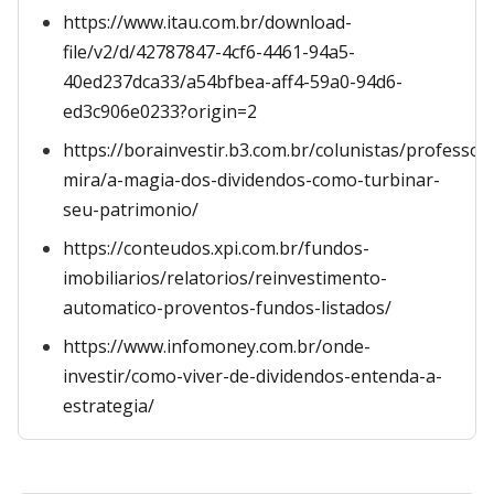
https://www.itau.com.br/download-
file/v2/d/42787847-4cf6-4461-94a5-
40ed237dca33/a54bfbea-aff4-59a0-94d6-
ed3c906e0233?origin=2
https://borainvestir.b3.com.br/colunistas/professor
mira/a-magia-dos-dividendos-como-turbinar-
seu-patrimonio/
https://conteudos.xpi.com.br/fundos-
imobiliarios/relatorios/reinvestimento-
automatico-proventos-fundos-listados/
https://www.infomoney.com.br/onde-
investir/como-viver-de-dividendos-entenda-a-
estrategia/