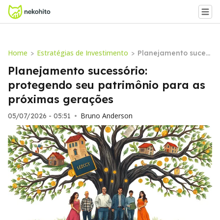
Home
Estratégias de Investimento
>
>
Planejamento suces
sório: protegendo se
Planejamento sucessório:
u patrimônio para a
protegendo seu patrimônio para as
s próximas gerações
próximas gerações
Bruno Anderson
05/07/2026 - 05:51
•