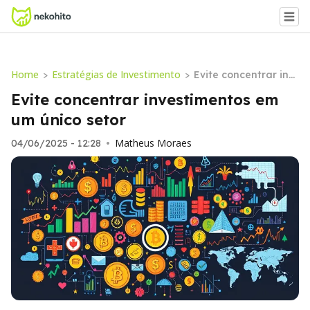
Home
Estratégias de Investimento
>
>
Evite concentrar inv
estimentos em um ú
Evite concentrar investimentos em
nico setor
um único setor
Matheus Moraes
04/06/2025 - 12:28
•