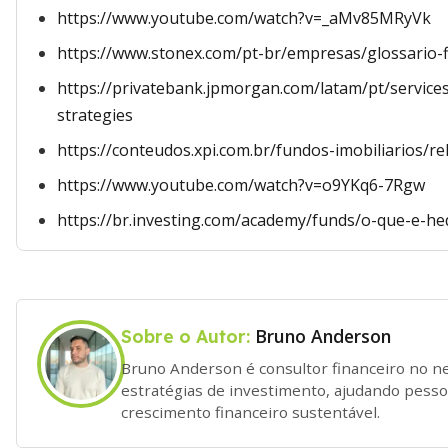
https://www.youtube.com/watch?v=_aMv85MRyVk
https://www.stonex.com/pt-br/empresas/glossario-
https://privatebank.jpmorgan.com/latam/pt/service
strategies
https://conteudos.xpi.com.br/fundos-imobiliarios/rel
https://www.youtube.com/watch?v=o9YKq6-7Rgw
https://br.investing.com/academy/funds/o-que-e-h
Bruno Anderson
Sobre o Autor:
Bruno Anderson é consultor financeiro no n
estratégias de investimento, ajudando pess
crescimento financeiro sustentável.