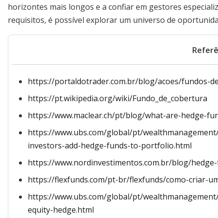
horizontes mais longos e a confiar em gestores especial
requisitos, é possível explorar um universo de oportunid
Referê
https://portaldotrader.com.br/blog/acoes/fundos-d
https://pt.wikipedia.org/wiki/Fundo_de_cobertura
https://www.maclear.ch/pt/blog/what-are-hedge-fu
https://www.ubs.com/global/pt/wealthmanagement/
investors-add-hedge-funds-to-portfolio.html
https://www.nordinvestimentos.com.br/blog/hedge-
https://flexfunds.com/pt-br/flexfunds/como-criar-
https://www.ubs.com/global/pt/wealthmanagement/
equity-hedge.html