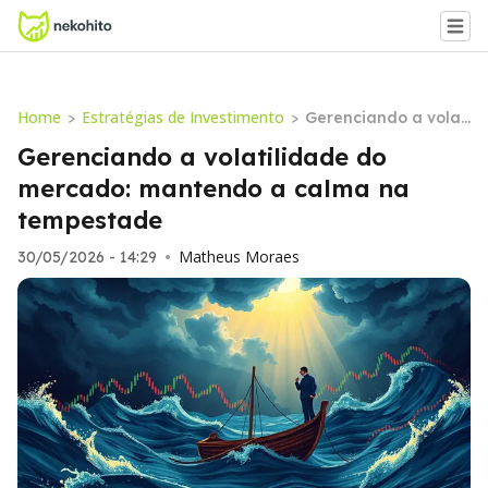
Home
Estratégias de Investimento
>
>
Gerenciando a volat
ilidade do mercado:
Gerenciando a volatilidade do
mantendo a calma
mercado: mantendo a calma na
na tempestade
tempestade
Matheus Moraes
30/05/2026 - 14:29
•