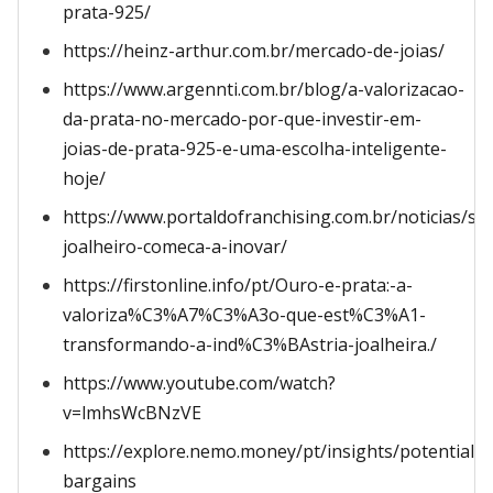
prata-925/
https://heinz-arthur.com.br/mercado-de-joias/
https://www.argennti.com.br/blog/a-valorizacao-
da-prata-no-mercado-por-que-investir-em-
joias-de-prata-925-e-uma-escolha-inteligente-
hoje/
https://www.portaldofranchising.com.br/noticias/set
joalheiro-comeca-a-inovar/
https://firstonline.info/pt/Ouro-e-prata:-a-
valoriza%C3%A7%C3%A3o-que-est%C3%A1-
transformando-a-ind%C3%BAstria-joalheira./
https://www.youtube.com/watch?
v=lmhsWcBNzVE
https://explore.nemo.money/pt/insights/potential-
bargains