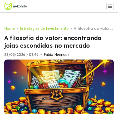
Home
Estratégias de Investimento
>
>
A filosofia do valor:
encontrando joias es
A filosofia do valor: encontrando
condidas no mercad
joias escondidas no mercado
o
Fabio Henrique
28/05/2026 - 08:46
•