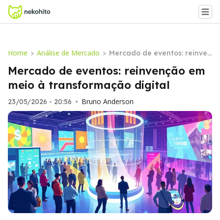
Home
Análise de Mercado
>
>
Mercado de eventos: reinven
ção em meio à transformaç
Mercado de eventos: reinvenção em
ão digital
meio à transformação digital
Bruno Anderson
23/05/2026 - 20:56
•