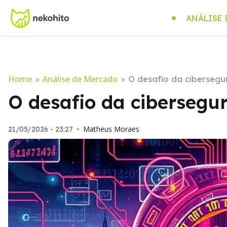
ANÁLISE
Home
Análise de Mercado
>
>
O desafio da cibersegu
O desafio da cibersegu
Matheus Moraes
21/05/2026 - 23:27
•