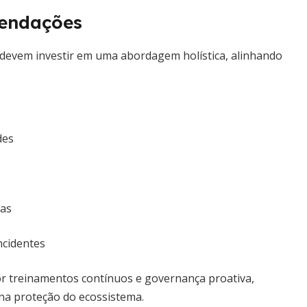
mendações
 devem investir em uma abordagem holística, alinhando
des
ças
ncidentes
por treinamentos contínuos e governança proativa,
na proteção do ecossistema.