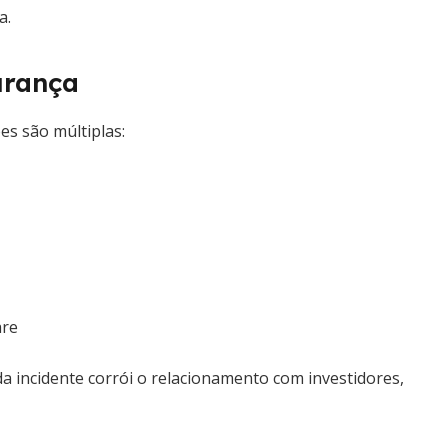
a.
urança
s são múltiplas:
are
da incidente corrói o relacionamento com investidores,