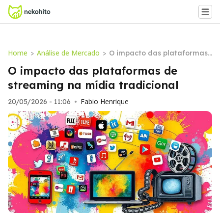
Home
Análise de Mercado
>
>
O impacto das plataformas
de streaming na mídia tradi
O impacto das plataformas de
cional
streaming na mídia tradicional
Fabio Henrique
20/05/2026 - 11:06
•