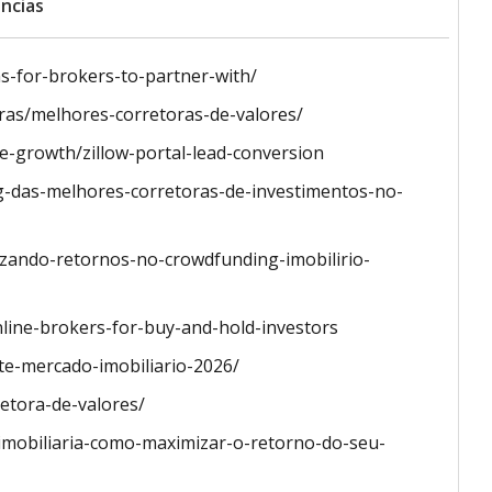
ncias
s-for-brokers-to-partner-with/
oras/melhores-corretoras-de-valores/
te-growth/zillow-portal-lead-conversion
g-das-melhores-corretoras-de-investimentos-no-
zando-retornos-no-crowdfunding-imobilirio-
line-brokers-for-buy-and-hold-investors
te-mercado-imobiliario-2026/
etora-de-valores/
imobiliaria-como-maximizar-o-retorno-do-seu-