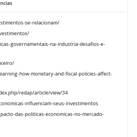
ncias
estimentos-se-relacionam/
nvestimentos/
icas-governamentais-na-industria-desafios-e-
ceiro/
arning-how-monetary-and-fiscal-policies-affect-
dex.php/redap/article/view/34
economicas-influenciam-seus-investimentos
mpacto-das-politicas-economicas-no-mercado-