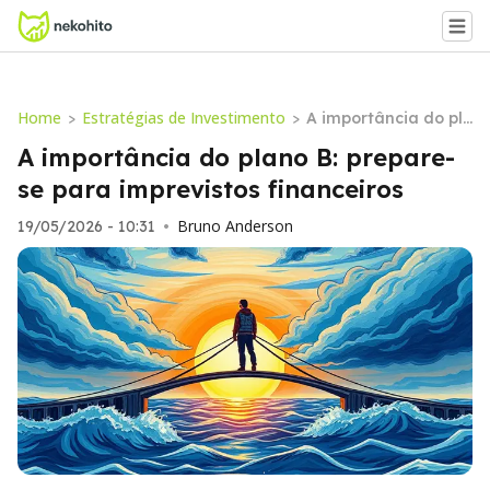
Home
Estratégias de Investimento
>
>
A importância do pl
ano B: prepare-se pa
A importância do plano B: prepare-
ra imprevistos finan
se para imprevistos financeiros
ceiros
Bruno Anderson
19/05/2026 - 10:31
•