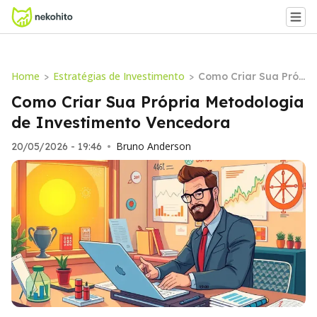
Home
Estratégias de Investimento
>
>
Como Criar Sua Próp
ria Metodologia de I
Como Criar Sua Própria Metodologia
nvestimento Venced
de Investimento Vencedora
ora
Bruno Anderson
20/05/2026 - 19:46
•