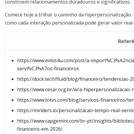
constroem relacionamentos duradouros e significativos.
Comece hoje a trilhar o caminho da hiperpersonalização.
como cada interação personalizada pode gerar valor real
Referê
https://www.evlos4u.com/post/a-import%C3%A2nc
servi%C3%A7os-financeiros
https://dock.tech/fluid/blog/financeiro/tendencias-2
https://www.cesar.org.br/w/a-hiperpersonalizacao-n
https://www.totvs.com/blog/servicos-financeiros/te
https://minders.io/personalizacao-tempo-real-servic
https://www.capgemini.com/br-pt/insights/bibliotec
financeiro-em-2026/