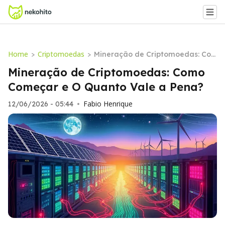
Home
Criptomoedas
>
>
Mineração de Criptomoedas: Co
mo Começar e O Quanto Vale a P
Mineração de Criptomoedas: Como
ena?
Começar e O Quanto Vale a Pena?
Fabio Henrique
12/06/2026 - 05:44
•