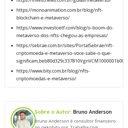
https://investnews.com.br/guias/metaverso/
https://monoanimation.com.br/blog/nft-
blockchain-e-metaverso/
https://www.investoetf.com/blog/o-boom-do-
metaverso-dos-nfts-chegou-as-empresas/
https://sebrae.com.br/sites/PortalSebrae/nft-
criptomoeda-e-metaverso-voce-sabe-o-que-
significam,beb80d329c337810VgnVCM1000001b00
https://www.bity.com.br/blog/nfts-
criptomoedas-e-metaverso/
Bruno Anderson
Sobre o Autor:
Bruno Anderson é consultor financeiro
no nekohito.org. Trabalha com