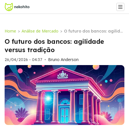
Home
Análise de Mercado
>
>
O futuro dos bancos: agilida
de versus tradição
O futuro dos bancos: agilidade
versus tradição
Bruno Anderson
26/04/2026 - 04:37
•